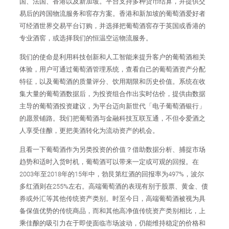
国、法国、香港以及新加坡。平台支持多种货币结算，并提供交
易后的跨国物流服务和窖存方案。香港和新加坡的葡萄酒爱好者
可经酒世界交易平台订购，并选择把葡萄酒窖存于英国或香港的
专业酒窖，或选择我们的恒温空运物流服务。
我们的使命是利用科技创新和人工智能来提升客户的葡萄酒相关
体验，用户可通过葡萄酒管理系统，查看自己的葡萄酒资产分配
特征，以及葡萄酒的质量评分、饮用期限和历史价值。系统在收
集大量的葡萄酒数据后，为投资组合作出实时估价，提供由数据
主导的葡萄酒投资建议，为平台迈向新世代「电子葡萄酒银行」
的愿景铺路。我们把葡萄酒与金融科技互联互通，不但令爱酒之
人享受佳酿，更把美酒转化为流动资产的机会。
且看一下葡萄酒作为另类投资的价值？借助数据分析、捕捉市场
趋势和适时入货时机，葡萄酒可以带来一定或可观的回报。在
2003年至2018年的15年中，勃艮第红酒的回报率为497%，波尔
多红酒则在255%左右。高端葡萄酒的表现有别于股票、黄金、债
券或外汇等其他传统资产类别。时至今日，高端葡萄酒被视为具
备保值优势的传统商品，而和其他高净值传统资产类别相比，上
乘佳酿的吸引力在于即使面临市场波动，仍能维持稳定的价格和