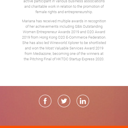
active participant in various business associations
and charitable work in relation to the promotion of
female rights and entrepreneurship.
Mariana has received multiple awards in recognition
of her achievements including GBA Outstanding
Women Entrepreneur Awards 2019 and O2O Award
2019 from Hong Kong O2O E-Commerce Federation.
She has also led Wineworld Xplorer to be shortlisted
and won the Most Valuable Services Award 2019
from Mediazone; becoming one of the winners at
the Pitching Final of HKTDC Startup Express 2020.