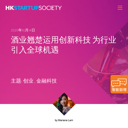
关于我们
2020年10月14日
初创头条
酒业翘楚运用创新科技 为行业
观点角度
引入全球机遇
Q&A
初创活动
资源中心
主题:
创业
,
金融科技
MEMBERS
联络我们
by Mariana Lam