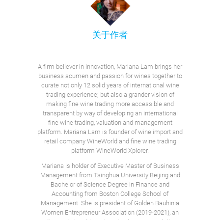
关于作者
A firm believer in innovation, Mariana Lam brings her
business acumen and passion for wines together to
curate not only 12 solid years of international wine
trading experience; but also a grander vision of
making fine wine trading more accessible and
transparent by way of developing an international
fine wine trading, valuation and management
platform. Mariana Lam is founder of wine import and
retail company WineWorld and fine wine trading
platform WineWorld Xplorer.
Mariana is holder of Executive Master of Business
Management from Tsinghua University Beijing and
Bachelor of Science Degree in Finance and
Accounting from Boston College School of
Management. She is president of Golden Bauhinia
Women Entrepreneur Association (2019-2021), an