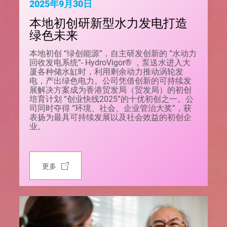
2025年9月30日
本地初创研新型水力发电打造
绿色未来
本地初创 “绿创能源”，自主研发创新的 “水动力
回收发电系统”- HydroVigor® ，泵送水进入大
厦各种储水缸时，利用剩余动力推动涡轮发
电，产出绿色电力。公司凭借创新的可持续发
展解决方案成为香港贸发局（贸发局）的初创
培育计划 “创业快线2025”的十优初创之一。公
司同时夺得 “环境、社会、企业管治大奖”，获
表扬为最具可持续发展以及社会效益的初创企
业。
更多