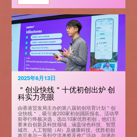
2025年6月13日
＂创业快线＂十优初创出炉 创
科实力亮眼
由香港贸发局主办的第八届初创培育计划＂创
业快线＂，吸引逾200家初创踊跃报名。活动早
前举行终极决选，选出10家优胜初创，他们主
要来自创新及科技领域，涵盖绿色科技、智慧
城市、人工智能（AI）及健康科技。优胜初创
将可参与一系列交流考察及推广活动，与潜在