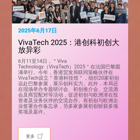
2025年6月17日
VivaTech 2025：港创科初创大
放异彩
6月11至14日，＂Viva
Technology（VivaTech）2025＂在法国巴黎圆
满举行。今年，香港贸发局联同策略伙伴在
VivaTech设立＂香港科技馆＂，组织20家初创
远赴巴黎参展，展示创科实力。此外，本局还
在现场举办专题研讨会、初创推介会、交流酒
会及商贸配对等活动，促进初创与欧洲潜在投
资者及业务伙伴的交流合作。有初创与欧洲企
业签署合作备忘录，另多家参展初创斩获多项
奖项及嘉许。
更多