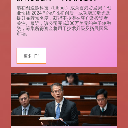
港初创途龄科技（Libpet）成为香港贸发局＂创
业快线 2024＂的优胜初创后，成功增加曝光及
提升品牌知名度，获得不少潜在客户及投资者
关注。最近，该公司完成300万美元的种子轮融
资，筹集所得资金将用于技术升级及拓展国际
市场。
更多