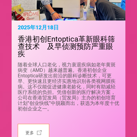
2025年12月18日
香港初创Entoptica革新眼科筛
查技术 及早侦测预防严重眼
疾
随着全球人口老化，视力衰退疾病如老年黄斑
病变（AMD）越来越普遍。香港初创企业
Entoptica研发出前沿的眼科诊断技术，可更
早、更快速且更经济实惠地识别各类视网膜疾
病。这不仅能促进健康老龄化，同时有助减轻
医疗系统的负担。凭借创新的医疗解决方案，
公司在香港贸发局（贸发局）主办的初创培育
计划“创业快线”中脱颖而出，获选为本年度十优
初创企业之一。
更多