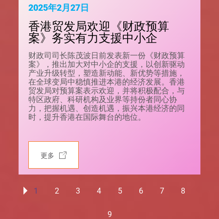
2025年2月27日
香港贸发局欢迎《财政预算
案》务实有力支援中小企
财政司司长陈茂波日前发表新一份《财政预算
案》，推出加大对中小企的支援，以创新驱动
产业升级转型，塑造新动能、新优势等措施，
在全球变局中稳慎推进本港的经济发展。香港
贸发局对预算案表示欢迎，并将积极配合，与
特区政府、科研机构及业界等持份者同心协
力，把握机遇、创造机遇，振兴本港经济的同
时，提升香港在国际舞台的地位。
更多
1
2
3
4
5
6
7
8
9