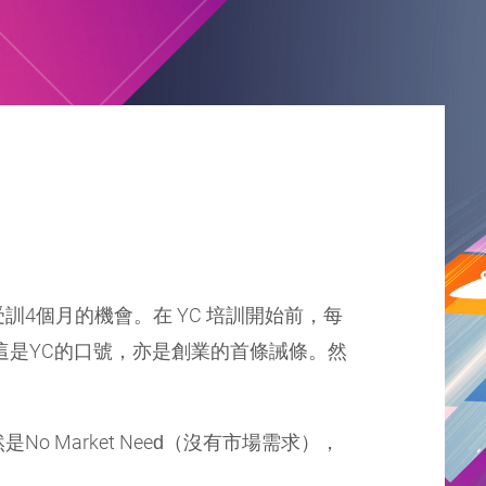
谷受訓4個月的機會。在 YC 培訓開始前，每
西），這是YC的口號，亦是創業的首條誡條。然
然是No Market Need（沒有市場需求），