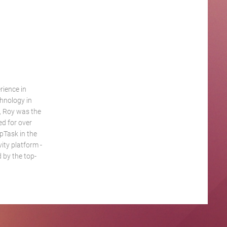
rience in
hnology in
, Roy was the
ed for over
ppTask in the
ity platform -
 by the top-