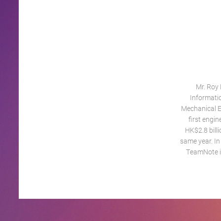
Mr. Roy 
Informati
Mechanical E
first engi
HK$2.8 billi
same year. In
TeamNote in