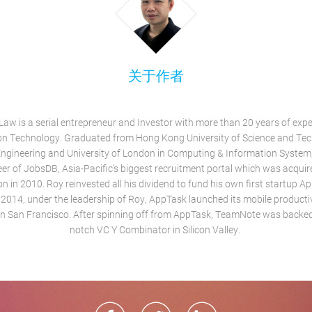
关于作者
Law is a serial entrepreneur and Investor with more than 20 years of expe
on Technology. Graduated from Hong Kong University of Science and Tec
ngineering and University of London in Computing & Information System
neer of JobsDB, Asia-Pacific’s biggest recruitment portal which was acquir
on in 2010. Roy reinvested all his dividend to fund his own first startup A
 2014, under the leadership of Roy, AppTask launched its mobile productiv
 San Francisco. After spinning off from AppTask, TeamNote was backed
notch VC Y Combinator in Silicon Valley.