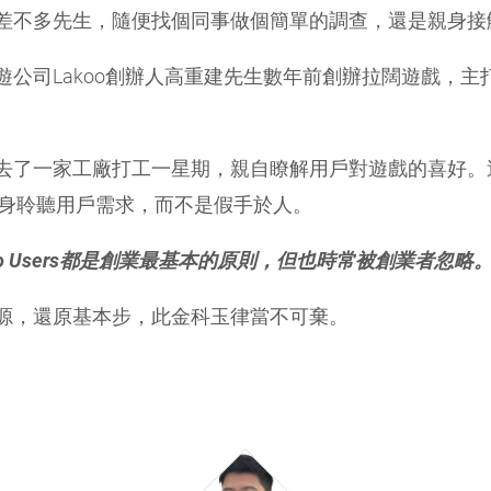
差不多先生，隨便找個同事做個簡單的調查，還是親身接
司Lakoo創辦人高重建先生數年前創辦拉闊遊戲，主打內地
去了一家工廠打工一星期，親自瞭解用戶對遊戲的喜好。
應該親身聆聽用戶需求，而不是假手於人。
和 Listen to Users都是創業最基本的原則，但也時常被創業者忽略
源，還原基本步，此金科玉律當不可棄。