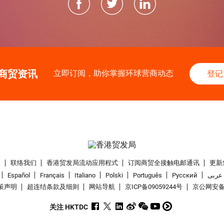
商贸资讯
立即订阅，助你掌握环球营商动态
登记
们
联络我们
香港贸发局流动应用程式
订阅商贸全接触电邮通讯
更新
Español
Français
Italiano
Polski
Português
Pусский
عربى
策声明
超连结条款及细则
网站导航
京ICP备09059244号
京公网安备 1
关注 HKTDC