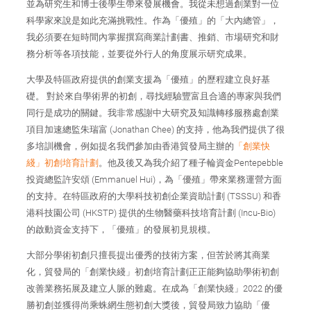
並為研究生和博士後學生帶來發展機會。我從未想過創業對一位
科學家來說是如此充滿挑戰性。作為「優殖」的「大內總管」，
我必須要在短時間內掌握撰寫商業計劃書、推銷、市場研究和財
務分析等各項技能，並要從外行人的角度展示研究成果。
大學及特區政府提供的創業支援為「優殖」的歷程建立良好基
礎。 對於來自學術界的初創，尋找經驗豐富且合適的專家與我們
同行是成功的關鍵。我非常感謝中大研究及知識轉移服務處創業
項目加速總監朱瑞富 (Jonathan Chee) 的支持，他為我們提供了很
多培訓機會，例如提名我們參加由香港貿發局主辦的
「創業快
綫」初創培育計劃
。他及後又為我介紹了種子輪資金Pentepebble
投資總監許安頌 (Emmanuel Hui)，為「優殖」帶來業務運營方面
的支持。在特區政府的大學科技初創企業資助計劃 (TSSSU) 和香
港科技園公司 (HKSTP) 提供的生物醫藥科技培育計劃 (Incu-Bio)
的啟動資金支持下，「優殖」的發展初見規模。
大部分學術初創只擅長提出優秀的技術方案，但苦於將其商業
化，貿發局的「創業快綫」初創培育計劃正正能夠協助學術初創
改善業務拓展及建立人脈的難處。在成為「創業快綫」2022 的優
勝初創並獲得尚乘蛛網生態初創大獎後，貿發局致力協助「優