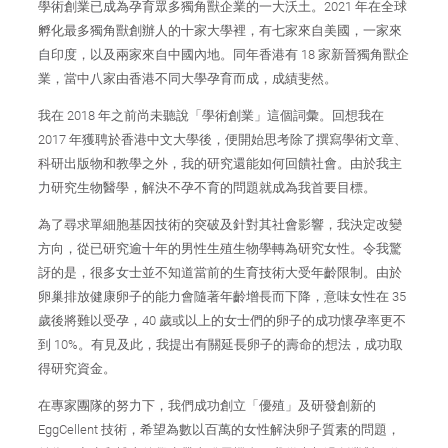
學術創業已成為孕育眾多獨角獸企業的一大沃土。2021 年在全球
孵化最多獨角獸創辦人的十家大學裡，有七家來自美國，一家來
自印度，以及兩家來自中國內地。同年香港有 18 家新晉獨角獸企
業，當中八家由香港不同大學孕育而成，成績斐然。
我在 2018 年之前尚未聽說「學術創業」這個詞彙。回想我在
2017 年獲聘於香港中文大學後，便開始思考除了撰寫學術文章、
科研出版物和教學之外，我的研究還能如何回饋社會。由於我主
力研究生物醫學，解決不孕不育的問題就成為我首要目標。
為了尋求單細胞基因技術的突破及針對其社會影響，我決定改變
方向，從已研究逾十年的男性生殖生物學轉為研究女性。令我驚
訝的是，很多女士並不知道當前的生育技術大受年齡限制。由於
卵巢排放健康卵子的能力會隨著年齡增長而下降，意味女性在 35
歲後將難以受孕，40 歲或以上的女士們的卵子的成功懷孕率更不
到 10%。有見及此，我提出有關延長卵子的壽命的想法，成功取
得研究資金。
在專家團隊的努力下，我們成功創立「優殖」及研發創新的
EggCellent 技術，希望為數以百萬的女性解決卵子質素的問題，