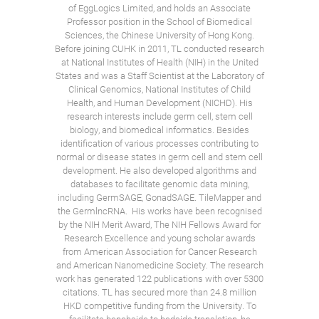
of EggLogics Limited, and holds an Associate
Professor position in the School of Biomedical
Sciences, the Chinese University of Hong Kong.
Before joining CUHK in 2011, TL conducted research
at National Institutes of Health (NIH) in the United
States and was a Staff Scientist at the Laboratory of
Clinical Genomics, National Institutes of Child
Health, and Human Development (NICHD). His
research interests include germ cell, stem cell
biology, and biomedical informatics. Besides
identification of various processes contributing to
normal or disease states in germ cell and stem cell
development. He also developed algorithms and
databases to facilitate genomic data mining,
including GermSAGE, GonadSAGE. TileMapper and
the GermlncRNA. His works have been recognised
by the NIH Merit Award, The NIH Fellows Award for
Research Excellence and young scholar awards
from American Association for Cancer Research
and American Nanomedicine Society. The research
work has generated 122 publications with over 5300
citations. TL has secured more than 24.8 million
HKD competitive funding from the University. To
facilitate benchside to bedside translation, he