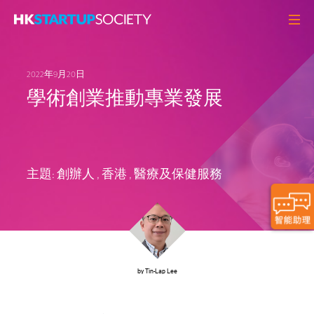
關於我們
2022年9月20日
初創頭條
學術創業推動專業發展
觀點角度
Q&A
初創活動
主題:
創辦人
,
香港
,
醫療及保健服務
資源中心
MEMBERS
聯絡我們
by Tin-Lap Lee