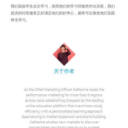
我们鼓励学生自主学习，按照他们的学习经验而作出决策，我们
提供的问答服务正好满足他们的好奇心，最终可以激发他们实践
终生学习。
关于作者
As the Chief Marketing Officer, Katherine leads the
performance marketing for more than 8 regions
across Asia, establishing Snapask as the leading
online education platform that maximizes study
efficiency with a personalized learning approach.
Specialising in market expansion and brand building,
Katherine studies new markets to discover
opportunities and formulate its go to market